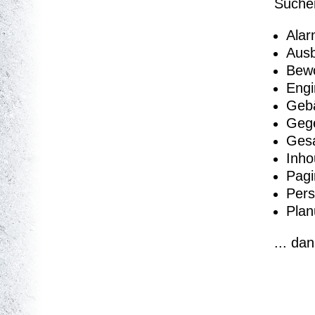
Suchen
Alar
Aus
Bew
Engi
Geb
Geg
Ges
Inh
Pag
Per
Pla
... da